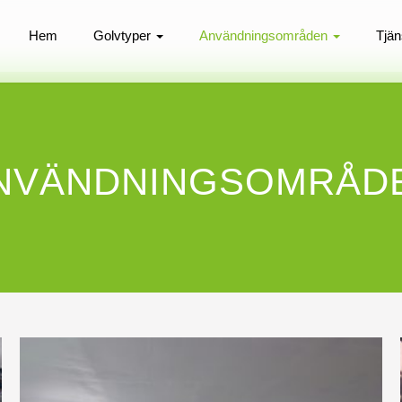
Hem
Golvtyper
Användningsområden
Tjän
NVÄNDNINGSOMRÅD