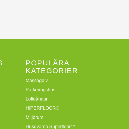
S
POPULÄRA
KATEGORIER
Massagolv
Parkeringshus
Loftgångar
HIPERFLOOR®
Miljörum
Husqvarna Superfloor™