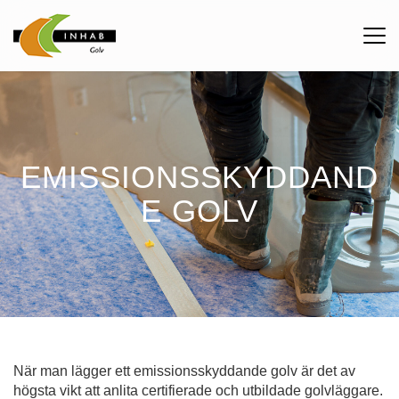
Me
kna
EMISSIONSSKYDDAND
E GOLV
När man lägger ett emissionsskyddande golv är det av
högsta vikt att anlita certifierade och utbildade golvläggare.