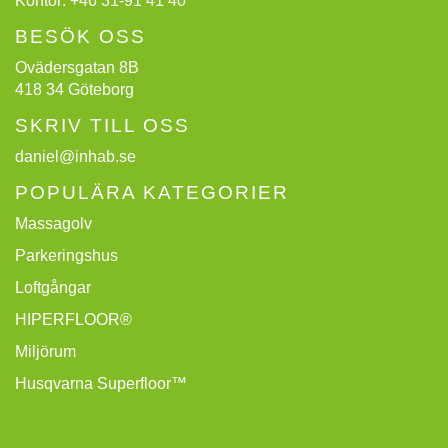
Kontor:
+46 31-91 41 40
BESÖK OSS
Ovädersgatan 8B
418 34 Göteborg
SKRIV TILL OSS
daniel@inhab.se
POPULÄRA KATEGORIER
Massagolv
Parkeringshus
Loftgångar
HIPERFLOOR®
Miljörum
Husqvarna Superfloor™