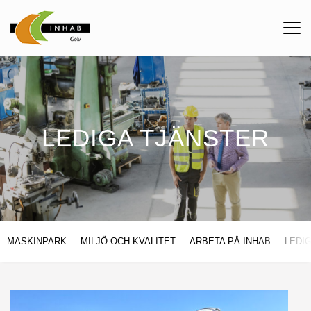
Me
kna
LEDIGA TJÄNSTER
MASKINPARK
MILJÖ OCH KVALITET
ARBETA PÅ INHAB
LEDI