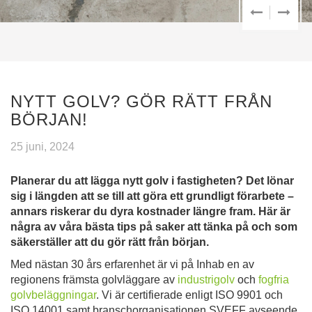
NYTT GOLV? GÖR RÄTT FRÅN
BÖRJAN!
25 juni, 2024
Planerar du att lägga nytt golv i fastigheten? Det lönar
sig i längden att se till att göra ett grundligt förarbete –
annars riskerar du dyra kostnader längre fram. Här är
några av våra bästa tips på saker att tänka på och som
säkerställer att du gör rätt från början.
Med nästan 30 års erfarenhet är vi på Inhab en av
regionens främsta golvläggare av
industrigolv
och
fogfria
golvbeläggningar
. Vi är certifierade enligt ISO 9901 och
ISO 14001 samt branschorganisationen SVEFF avseende