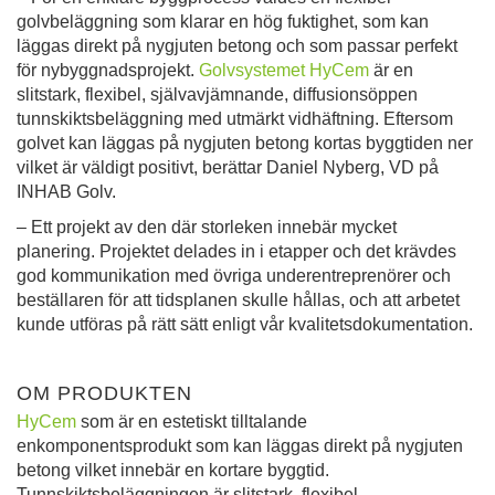
golvbeläggning som klarar en hög fuktighet, som kan
läggas direkt på nygjuten betong och som passar perfekt
för nybyggnadsprojekt.
Golvsystemet HyCem
är en
slitstark, flexibel, självavjämnande, diffusionsöppen
tunnskiktsbeläggning med utmärkt vidhäftning. Eftersom
golvet kan läggas på nygjuten betong kortas byggtiden ner
vilket är väldigt positivt, berättar Daniel Nyberg, VD på
INHAB Golv.
– Ett projekt av den där storleken innebär mycket
planering. Projektet delades in i etapper och det krävdes
god kommunikation med övriga underentreprenörer och
beställaren för att tidsplanen skulle hållas, och att arbetet
kunde utföras på rätt sätt enligt vår kvalitetsdokumentation.
.
OM PRODUKTEN
HyCem
som är en estetiskt tilltalande
enkomponentsprodukt som kan läggas direkt på nygjuten
betong vilket innebär en kortare byggtid.
Tunnskiktsbeläggningen är slitstark, flexibel,