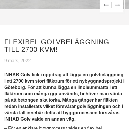
FLEXIBEL GOLVBELÄGGNING
TILL 2700 KVM!
9 mars, 2022
INHAB Golv fick i uppdrag att lägga en golvbeläggning
i ett 2700 kvm stort fläktrum för ett nybyggnadsprojekt i
Göteborg. För att kunna lägga en linoleummatta i ett
fläktrum som många ggr används, behöver man vänta
på att betongen ska torka. Många gånger har fläkten
redan installerats vilket försvårar golvläggningen och i
värsta fall innebär detta att byggprocessen försvåras.
INHAB Golv valde en annan väg.
– För en enklare byggprocess valdes en flexibel